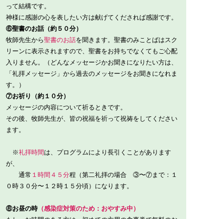
って結構です。
神様に感謝の心を表したい方は献げてくだされば感謝です。
⑥聖書のお話（約５０分）
牧師先生から
聖書のお話
を聞きます。聖書のみことばはスク
リーンに表示されますので、聖書をお持ちでなくてもご心配
入りません。（どんなメッセージかお聞きになりたい方は、
「
礼拝メッセージ
」から過去のメッセージをお聞きになれま
す。）
⑦お祈り（約１０分）
メッセージの内容について祈るときです。
その後、牧師先生が、皆の祝福を祈って祝祷をしてください
ます。
※
礼拝時間
は、プログラムにより長引くことがあります
が、
通常
１時間４５分
程（第二礼拝の場合 ③〜⑦まで：１
０時３０分〜１２時１５分頃）になります。
⑧お昼の時
（感染症対策のため：おやすみ中）