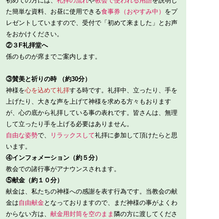
初めての方には、
礼拝の流れ
や
教会で使われる用語
を説明し
た簡単な資料、お昼に使用できる
食事券（おやすみ中）
をプ
レゼントしていますので、受付で「初めて来ました」とお声
をおかけください。
②３F礼拝堂へ
係のものが席までご案内します。
③賛美と祈りの時 （約30分）
神様を
心を込めて礼拝
する時です。礼拝中、立ったり、手を
上げたり、大きな声を上げて神様を求める方々もおります
が、心の底から礼拝している事の表れです。皆さんは、無理
して立ったり手を上げる必要はありません。
自由な姿勢
で、
リラックスして
礼拝に参加して頂けたらと思
います。
④インフォメーション（約５分）
教会での諸行事がアナウンスされます。
⑤献金（約１０分）
献金は、私たちの神様への感謝を表す行為です。当教会の献
金は
自由献金
となっておりますので、まだ神様の事がよくわ
からない方は、
献金用封筒を空のまま
隣の方に渡してくださ