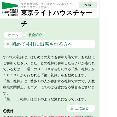
東京都大田区 矢口渡駅から徒歩７分の
PC版
プロテスタント教会
東京ライトハウスチャー
チ
ホーム
教会紹介
初めて礼拝に出席される方へ
すべての礼拝は、はじめての方でも参加可能です。お気軽に
ご参加ください。また、どの礼拝に参加したらよいか迷われ
ている方は、日曜日の８：３０から行われる「第一礼拝」か
１０：３０から行われる「第二礼拝」をお勧めします。
「第二礼拝」は一番多くの人が参加する礼拝ですので、人数
制限の関係上、モニターにてのご視聴になる場合もございま
す。
「第一、二礼拝」は以下のような流れになっています。
上に戻る
①受付