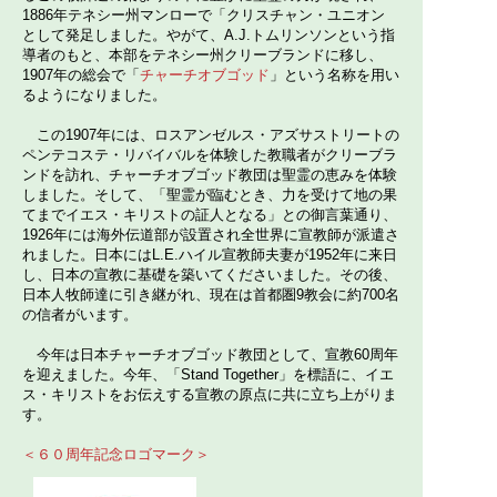
1886年テネシー州マンローで「クリスチャン・ユニオン
として発足しました。やがて、A.J.トムリンソンという指
導者のもと、本部をテネシー州クリーブランドに移し、
1907年の総会で「
チャーチオブゴッド
」という名称を用い
るようになりました。
この1907年には、ロスアンゼルス・アズサストリートの
ペンテコステ・リバイバルを体験した教職者がクリーブラ
ンドを訪れ、チャーチオブゴッド教団は聖霊の恵みを体験
しました。そして、「聖霊が臨むとき、力を受けて地の果
てまでイエス・キリストの証人となる」との御言葉通り、
1926年には海外伝道部が設置され全世界に宣教師が派遣さ
れました。日本にはL.E.ハイル宣教師夫妻が1952年に来日
し、日本の宣教に基礎を築いてくださいました。その後、
日本人牧師達に引き継がれ、現在は首都圏9教会に約700名
の信者がいます。
今年は日本チャーチオブゴッド教団として、宣教60周年
を迎えました。今年、「Stand Together」を標語に、イエ
ス・キリストをお伝えする宣教の原点に共に立ち上がりま
す。
＜６０周年記念ロゴマーク＞