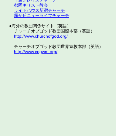
千葉グレイスチャーチ
都岡キリスト教会
ライトハウス新宿チャーチ
霧が丘ニューライフチャーチ
●海外の教団関係サイト（英語）
チャーチオブゴッド教団国際本部（英語）
http://www.churchofgod.org/
チャーチオブゴッド教団世界宣教本部（英語）
http://www.cogwm.org/
ＬＥＥ大学（英語）
http://www.leeuniversity.edu/
上に戻る
東京都大田区矢口2-1-18
トップページへ
tlcoffice@cog.jp
03-3758-1625
日本チャーチオブゴッド教団
東京ライトハウスチャーチ