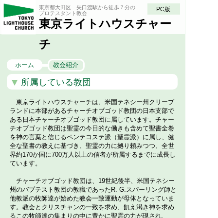
東京都大田区 矢口渡駅から徒歩７分の
PC版
プロテスタント教会
東京ライトハウスチャー
チ
ホーム
教会紹介
所属している教団
東京ライトハウスチャーチは、米国テネシー州クリーブ
ランドに本部があるチャーチオブゴッド教団の日本支部で
ある日本チャーチオブゴッド教団に属しています。チャー
チオブゴッド教団は聖霊の今日的な働きも含めて聖書全巻
を神の言葉と信じるペンテコステ派（聖霊派）に属し、健
全な聖書の教えに基づき、聖霊の力に拠り頼みつつ、全世
界約170か国に700万人以上の信者が所属するまでに成長し
ています。
チャーチオブゴッド教団は、19世紀後半、米国テネシー
州のバプテスト教団の教職であったR. G.スパーリング師と
他教派の牧師達が始めた教会一致運動が母体となっていま
す。教会とクリスチャンの一致を求め、飢え渇き神を求め
るこの牧師達の集まりの中に豊かに聖霊の力が現され、